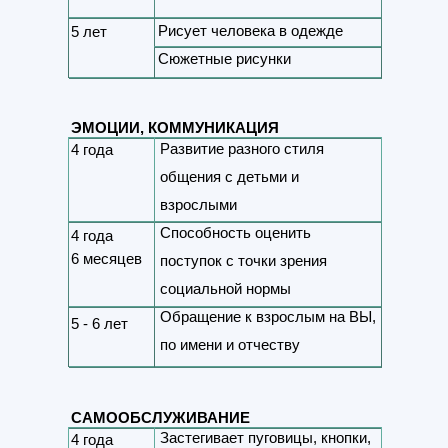
Рисует человека в одежде
5 лет
Обращение к взрослым на ВЫ,
Сюжетные рисунки
по имени и отчеству
ЭМОЦИИ, КОММУНИКАЦИЯ
Развитие разного стиля
4 года
общения с детьми и
взрослыми
Способность оценить
4 года
6 месяцев
поступок с точки зрения
социальной нормы
Обращение к взрослым на ВЫ,
5 - 6 лет
по имени и отчеству
САМООБСЛУЖИВАНИЕ
Застегивает пуговицы, кнопки,
4 года