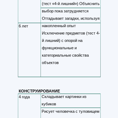
(тест «4-й лишний») Объяснить
выбор пока затрудняется
Отгадывает загадки, используя
накопленный опыт
6 лет
Исключение предметов (тест 4-
й лишний) с опорой на
функциональные и
категориальные свойства
объектов
Развитие разного стиля
общения с детьми и
взрослыми
КОНСТРУИРОВАНИЕ
Складывает картинки из
4 года
Способность оценить
кубиков
поступок с точки зрения
Рисует человечка с туловищем
социальной нормы