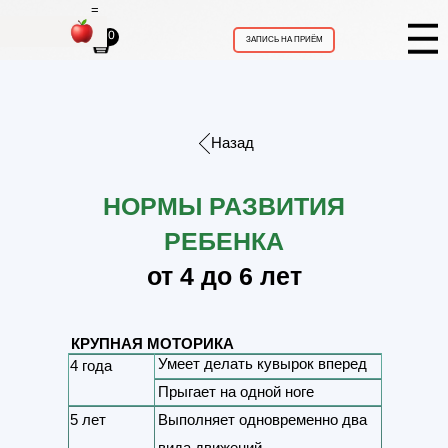
=
0
ЗАПИСЬ НА ПРИЁМ
Назад
Копирует квадрат (нечетко, с
НОРМЫ РАЗВИТИЯ
загнутыми углами)
РЕБЕНКА
Режет ножницами бумагу
Копирует треугольник
от 4 до 6 лет
Верно рисует квадрат
КРУПНАЯ МОТОРИКА
Умеет делать кувырок вперед
4 года
Прыгает на одной ноге
5 лет
Выполняет одновременно два
вида движений