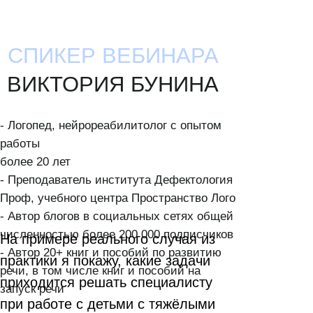
СПИКЕР ВЕБИНАРА
ВИКТОРИЯ БУНИНА
- Логопед, нейрореабилитолог с опытом
работы
более 20 лет
- Преподаватель института Дефектология
Проф, учебного центра Пространство Лого
- Автор блогов в социальных сетях общей
численностью более 200 000 подписчиков
На примере реального случая из
- Автор 20+ книг и пособий по развитию
практики я покажу, какие задачи
речи, в том числе книг и пособий на
приходится решать специалисту
запуск речи
при работе с детьми с тяжёлыми