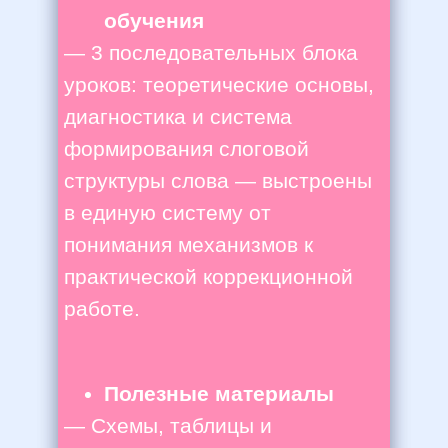
обучения
— 3 последовательных блока
уроков: теоретические основы,
диагностика и система
формирования слоговой
структуры слова — выстроены
в единую систему от
понимания механизмов к
практической коррекционной
работе.
Полезные материалы
— Схемы, таблицы и