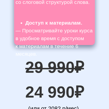
со слоговой структурой слова.
Доступ к материалам.
—
Просматривайте уроки курса
в удобное время с доступом
к материалам в течение 6
месяцев.
29 990₽
24 990₽
(или от 2082 р/мес)