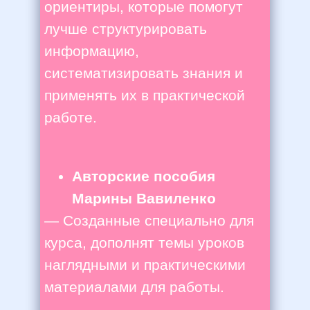
ориентиры, которые помогут
лучше структурировать
информацию,
систематизировать знания и
применять их в практической
работе.
Авторские пособия
Марины Вавиленко
— Созданные
специально для
курса, дополнят темы уроков
наглядными и практическими
материалами для работы.