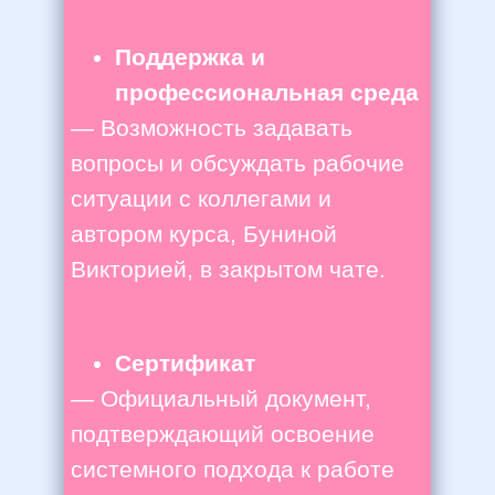
Поддержка и
профессиональная среда
— Возможность задавать
вопросы и обсуждать рабочие
ситуации с коллегами и
автором курса, Буниной
Викторией, в закрытом чате.
Сертификат
— Официальный документ,
подтверждающий освоение
системного подхода к работе